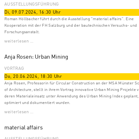
AUSSTELLUNGSFÜHRUNG
Di, 09.07.2024
,
16:30
Uhr
Roman Höllbacher führt durch die Ausstellung "material affairs". Eine
Kooperation mit der FH Salzburg und der bautechnischen Versuchs- und
Forschungsanstalt.
weiterlesen …
Anja Rosen: Urban Mining
VORTRAG
Do, 20.06.2024
,
18:30
Uhr
Anja Rosen, Professorin für Circular Construction an der MSA Münster S
of Architecture, stellt in ihrem Vortrag innovative Urban Mining Projekte v
deren Materialeinsatz unter Anwendung des Urban Mining Index geplant,
optimiert und dokumentiert wurden.
weiterlesen …
material affairs