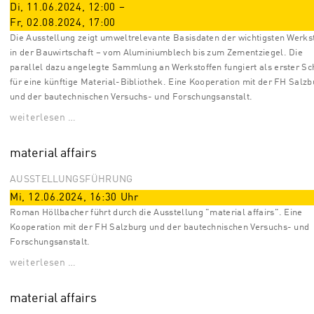
Di, 11.06.2024
,
12:00
–
Fr, 02.08.2024
,
17:00
Die Ausstellung zeigt umweltrelevante Basisdaten der wichtigsten Werks
in der Bauwirtschaft – vom Aluminiumblech bis zum Zementziegel. Die
parallel dazu angelegte Sammlung an Werkstoffen fungiert als erster Sch
für eine künftige Material-Bibliothek. Eine Kooperation mit der FH Salzb
und der bautechnischen Versuchs- und Forschungsanstalt.
weiterlesen …
material affairs
AUSSTELLUNGSFÜHRUNG
Mi, 12.06.2024
,
16:30
Uhr
Roman Höllbacher führt durch die Ausstellung "material affairs". Eine
Kooperation mit der FH Salzburg und der bautechnischen Versuchs- und
Forschungsanstalt.
weiterlesen …
material affairs