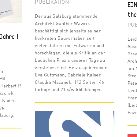
PUBLIKATION
EIN
the
Der aus Salzburg stammende
Architekt Gunther Wawrik
PUB
beschäftigt sich jenseits seiner
Jahre |
konkreten Bauvorhaben seit
Leid
vielen Jahren mit Entwürfen und
Aus
Vorschlägen, die als Kritik an der
Gree
baulichen Praxis unserer Tage zu
Arch
verstehen sind. Herausgeberinnen:
am M
im
Eva Guttmann, Gabriele Kaiser,
Stro
Mit
Claudia Mazanek. 112 Seiten, 46
Pete
 Herbert P.
farbige und 21 s/w Abbildungen.
Deu
Gaurek,
Fran
m Kaden.
(Lei
ve
Enve
lzburg.