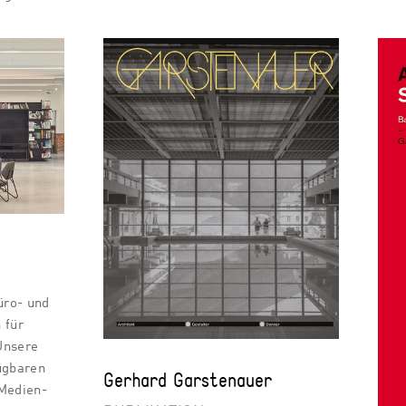
üro- und
 für
Unsere
ügbaren
Gerhard Garstenauer
 Medien-