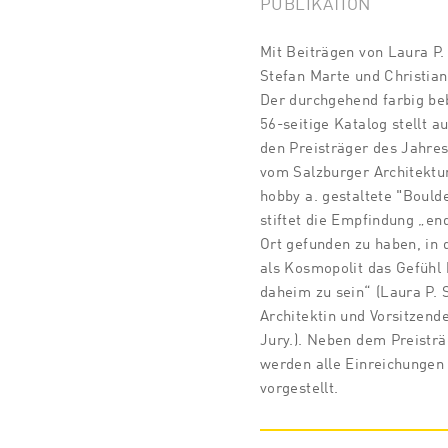
PUBLIKATION
Mit Beiträgen von Laura P.
Stefan Marte und Christia
Der durchgehend farbig beb
56-seitige Katalog stellt a
den Preisträger des Jahres
vom Salzburger Architektu
hobby a. gestaltete "Bould
stiftet die Empfindung „end
Ort gefunden zu haben, in
als Kosmopolit das Gefühl 
daheim zu sein“ (Laura P. S
Architektin und Vorsitzend
Jury.). Neben dem Preisträ
werden alle Einreichungen
vorgestellt.