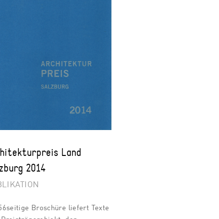
hitekturpreis Land
zburg 2014
LIKATION
56seitige Broschüre liefert Texte