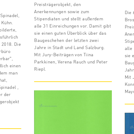
Preisträgerobjekt, den
Anerkennungen sowie zum
Die 
 Spinadel,
Stipendiaten und stellt außerdem
Bros
n Kühn.
alle 31 Einreichungen vor. Damit gibt
Prei
ilderte,
sie einen guten Überblick über das
Ane
usführlich
Baugeschehen der letzten zwei
Stip
 2018. Die
Jahre in Stadt und Land Salzburg.
alle
rbüro
Mit Jury-Beiträgen von Tiina
sie 
erbar",
Parkkinen, Verena Rauch und Peter
Baug
lich einen
Riepl.
Jahr
 dem man
Mit 
hat,
Konr
pinadel ,
Mayr
er der
gerobjekt