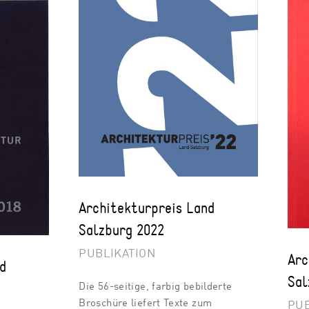
Architekturpreis Land
Salzburg 2022
PUBLIKATION
Arc
nd
Sal
Die 56-seitige, farbig bebilderte
Broschüre liefert Texte zum
PUB