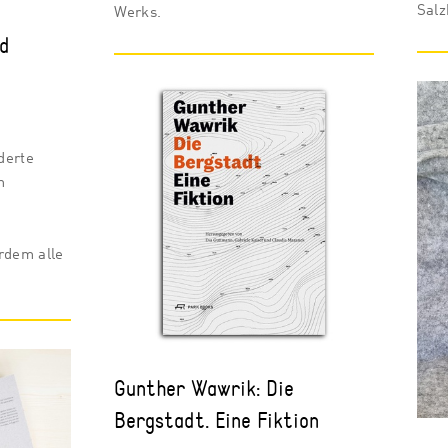
Salz
Werks.
nd
lderte
m
rdem alle
Gunther Wawrik: Die
Bergstadt. Eine Fiktion