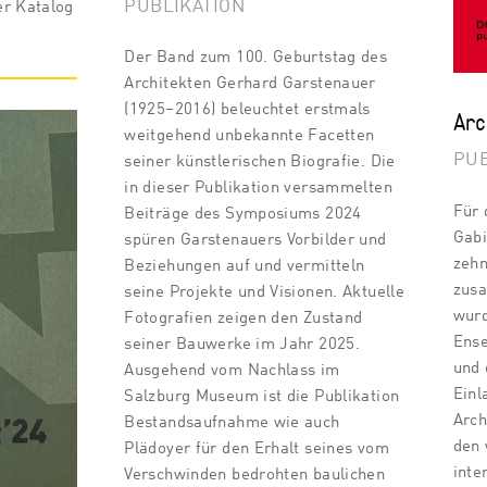
PUBLIKATION
er Katalog
Der Band zum 100. Geburtstag des
Architekten Gerhard Garstenauer
(1925–2016) beleuchtet erstmals
Arc
weitgehend unbekannte Facetten
PUB
seiner künstlerischen Biografie. Die
in dieser Publikation versammelten
Für 
Beiträge des Symposiums 2024
Gabi
spüren Garstenauers Vorbilder und
zehn
Beziehungen auf und vermitteln
zusa
seine Projekte und Visionen. Aktuelle
wurd
Fotografien zeigen den Zustand
Ense
seiner Bauwerke im Jahr 2025.
und 
Ausgehend vom Nachlass im
Einl
Salzburg Museum ist die Publikation
Arch
Bestandsaufnahme wie auch
den 
Plädoyer für den Erhalt seines vom
inte
Verschwinden bedrohten baulichen