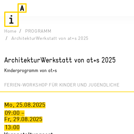
Home
PROGRAMM
ArchitekturWerkstatt von at+s 2025
ArchitekturWerkstatt von at+s 2025
Kinderprogramm von at+s
FERIEN-WORKSHOP FÜR KINDER UND JUGENDLICHE
Mo, 25.08.2025
09:00
–
Fr, 29.08.2025
13:00