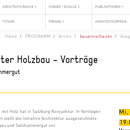
ARCHITEKTURHAUS
KINDER / SCHULE
PUBLIKATIONEN
TVTHEK
PRESSE
ARCHITEKTURPREIS
Home
PROGRAMM
Archiv
bauen+schauen
Ausg
ter Holzbau - Vorträge
ammergut
Mi,
 mit Holz hat in Salzburg Konjunktur. In Vorträgen
 stellt die Initiative Architektur ausgezeichnete
19:
gau und Salzkammergut vor.