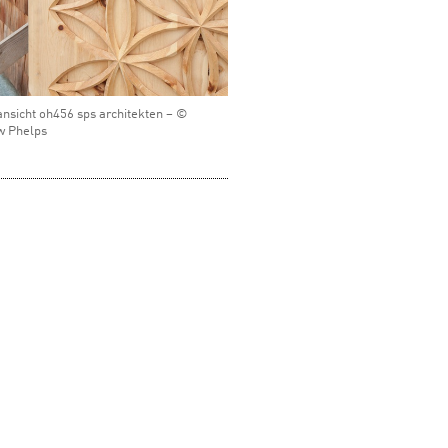
ansicht oh456 sps architekten – ©
w Phelps