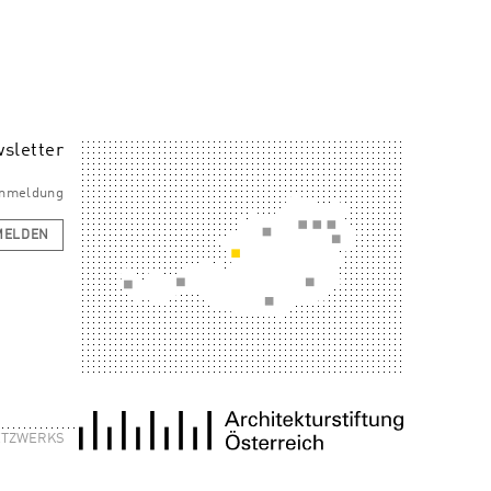
sletter
 Anmeldung
MELDEN
NETZWERKS