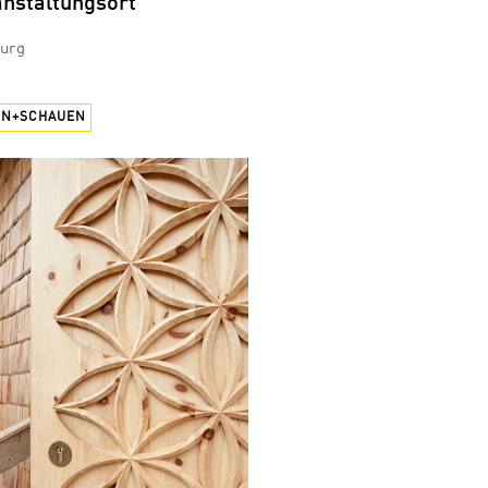
anstaltungsort
burg
EN+SCHAUEN