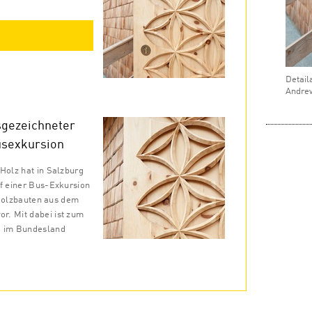
Detail
Andre
sgezeichneter
usexkursion
Holz hat in Salzburg
uf einer Bus-Exkursion
r Holzbauten aus dem
r. Mit dabei ist zum
“ im Bundesland