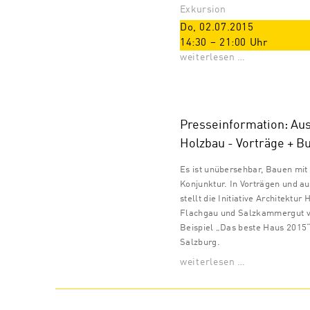
Exkursion
Do, 02.07.2015
14:30
–
21:00
Uhr
weiterlesen …
Presseinformation: Au
Holzbau - Vorträge + B
Es ist unübersehbar, Bauen mit 
Konjunktur. In Vorträgen und a
stellt die Initiative Architektu
Flachgau und Salzkammergut vo
Beispiel „Das beste Haus 2015
Salzburg.
weiterlesen …