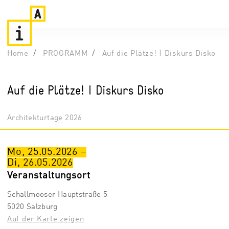
Home
PROGRAMM
Auf die Plätze! | Diskurs Disko
Auf die Plätze! | Diskurs Disko
Architekturtage 2026
Mo, 25.05.2026
–
Di, 26.05.2026
Veranstaltungsort
Schallmooser Hauptstraße 5
5020 Salzburg
Auf der Karte zeigen