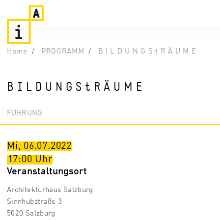
Home
PROGRAMM
B I L D U N G S t R Ä U M E
B I L D U N G S t R Ä U M E
FÜHRUNG
Mi, 06.07.2022
17:00
Uhr
Veranstaltungsort
Architekturhaus Salzburg
Sinnhubstraße 3
5020 Salzburg