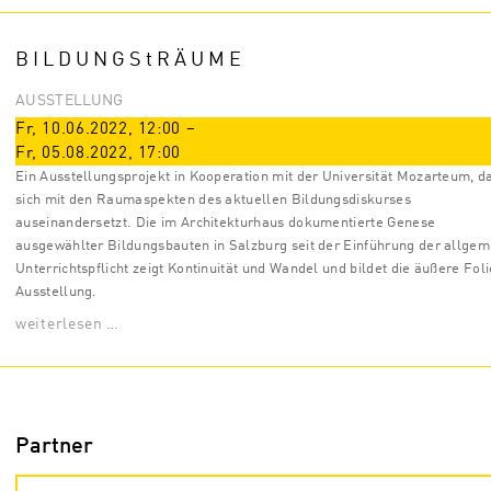
B I L D U N G S t R Ä U M E
AUSSTELLUNG
Fr, 10.06.2022
,
12:00
–
Fr, 05.08.2022
,
17:00
Ein Ausstellungsprojekt in Kooperation mit der Universität Mozarteum, d
sich mit den Raumaspekten des aktuellen Bildungsdiskurses
auseinandersetzt. Die im Architekturhaus dokumentierte Genese
ausgewählter Bildungsbauten in Salzburg seit der Einführung der allge
Unterrichtspflicht zeigt Kontinuität und Wandel und bildet die äußere Foli
Ausstellung.
weiterlesen …
Partner