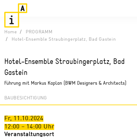
Home
PROGRAMM
Hotel-Ensemble Straubingerplatz, Bad Gastein
Hotel-Ensemble Straubingerplatz, Bad
Gastein
Führung mit Markus Kaplan (BWM Designers & Architects)
BAUBESICHTIGUNG
Fr, 11.10.2024
12:00
–
14:00
Uhr
Veranstaltungsort