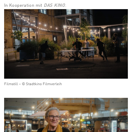
In Kooperation mit
DAS KINO
.
Filmstill – © Stadtkino Filmverleih