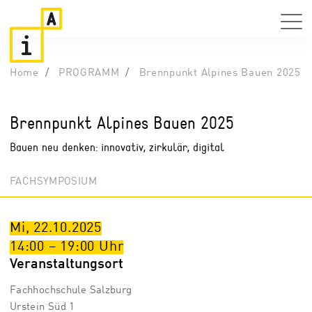
Home
PROGRAMM
Brennpunkt Alpines Bauen 2025
Brennpunkt Alpines Bauen 2025
Bauen neu denken: innovativ, zirkulär, digital
FACHSYMPOSIUM
Mi, 22.10.2025
14:00
–
19:00
Uhr
Veranstaltungsort
Fachhochschule Salzburg
Urstein Süd 1