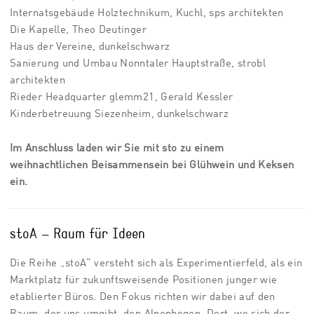
Internatsgebäude Holztechnikum, Kuchl, sps architekten
Die Kapelle, Theo Deutinger
Haus der Vereine, dunkelschwarz
Sanierung und Umbau Nonntaler Hauptstraße, strobl
architekten
Rieder Headquarter glemm21, Gerald Kessler
Kinderbetreuung Siezenheim, dunkelschwarz
Im Anschluss laden wir Sie mit sto zu einem
weihnachtlichen Beisammensein bei Glühwein und Keksen
ein.
stoA – Raum für Ideen
Die Reihe „stoA“ versteht sich als Experimentierfeld, als ein
Marktplatz für zukunftsweisende Positionen junger wie
etablierter Büros. Den Fokus richten wir dabei auf den
Raum, der uns umgibt, den Alpenbogen. Dort, wo sich der