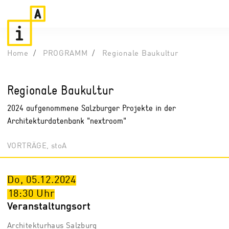
Home
PROGRAMM
Regionale Baukultur
Regionale Baukultur
2024 aufgenommene Salzburger Projekte in der
Architekturdatenbank "nextroom"
VORTRÄGE, stoA
Do, 05.12.2024
18:30
Uhr
Veranstaltungsort
Architekturhaus Salzburg