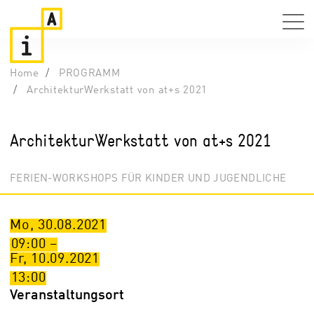
Home
PROGRAMM
ArchitekturWerkstatt von at+s 2021
ArchitekturWerkstatt von at+s 2021
FERIEN-WORKSHOPS FÜR KINDER UND JUGENDLICHE
Mo, 30.08.2021
09:00
–
Fr, 10.09.2021
13:00
Veranstaltungsort