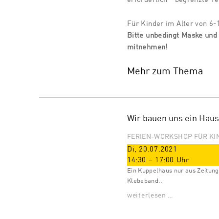
Für Kinder im Alter von 6-
Bitte unbedingt Maske und 
mitnehmen!
Mehr zum Thema
Wir bauen uns ein Haus
FERIEN-WORKSHOP FÜR KI
Di, 20.07.2021
14:30
–
17:00
Uhr
Ein Kuppelhaus nur aus Zeitung
Klebeband..
weiterlesen …