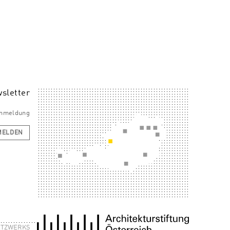
sletter
 Anmeldung
MELDEN
NETZWERKS