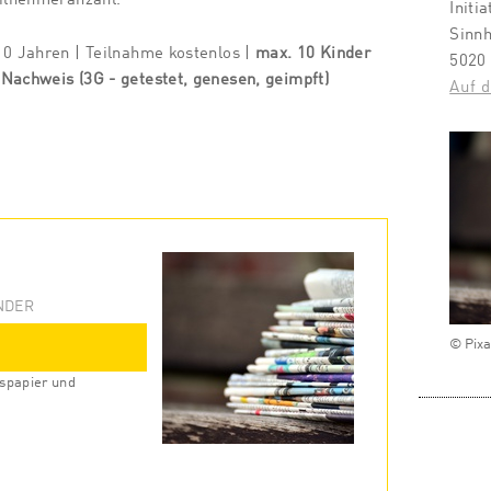
Initi
Sinnh
10 Jahren | Teilnahme kostenlos |
max. 10 Kinder
5020
Nachweis (3G - getestet, genesen, geimpft)
Auf d
NDER
© Pix
spapier und