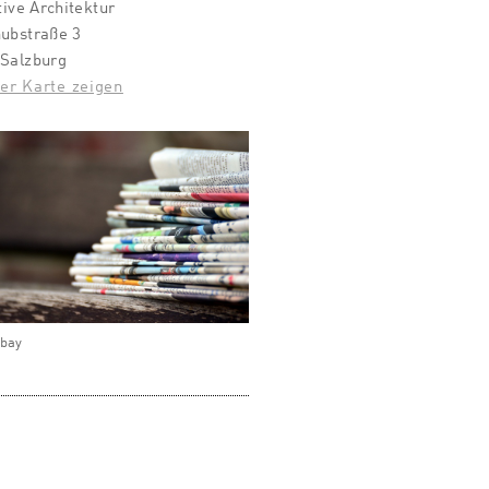
ative Architektur
ubstraße 3
 Salzburg
er Karte zeigen
abay