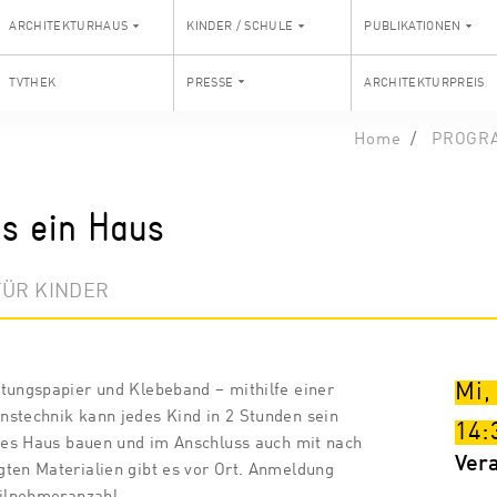
ARCHITEKTURHAUS
KINDER / SCHULE
PUBLIKATIONEN
TVTHEK
PRESSE
ARCHITEKTURPREIS
Home
PROGR
s ein Haus
ÜR KINDER
Mi,
tungspapier und Klebeband – mithilfe einer
nstechnik kann jedes Kind in 2 Stunden sein
14:
htes Haus bauen und im Anschluss auch mit nach
Ver
ten Materialien gibt es vor Ort. Anmeldung
eilnehmeranzahl.