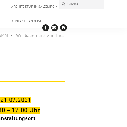
ARCHITEKTUR IN SALZBURG
KONTAKT / ANREISE
AMM
Wir bauen uns ein Haus
 21.07.2021
30
–
17:00
Uhr
anstaltungsort