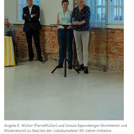
Angela E. Müller (ParraMüller) und Ursula Spannberger (Architektin und
Moderatorin) zu Gast bei der Jubiläumsfeier 30-Jahre-Initiative