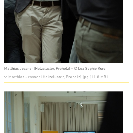
Matthias Jessner (Holzcluster, Proholz) – © Lea Sophie Kurz
Matthias Jessner (Holzcluster, Proholz).jpg (11.8 MB)