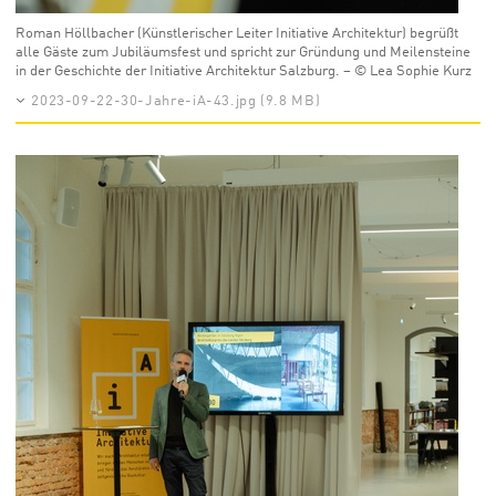
Roman Höllbacher (Künstlerischer Leiter Initiative Architektur) begrüßt
alle Gäste zum Jubiläumsfest und spricht zur Gründung und Meilensteine
in der Geschichte der Initiative Architektur Salzburg. – © Lea Sophie Kurz
2023-09-22-30-Jahre-iA-43.jpg (9.8 MB)