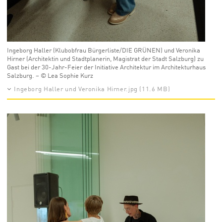
Ingeborg Haller (Klubobfrau Bürgerliste/DIE GRÜNEN) und Veronika
Hirner (Architektin und Stadtplanerin, Magistrat der Stadt Salzburg) zu
Gast bei der 30-Jahr-Feier der Initiative Architektur im Architekturhaus
Salzburg. – © Lea Sophie Kurz
Ingeborg Haller und Veronika Hirner.jpg (11.6 MB)