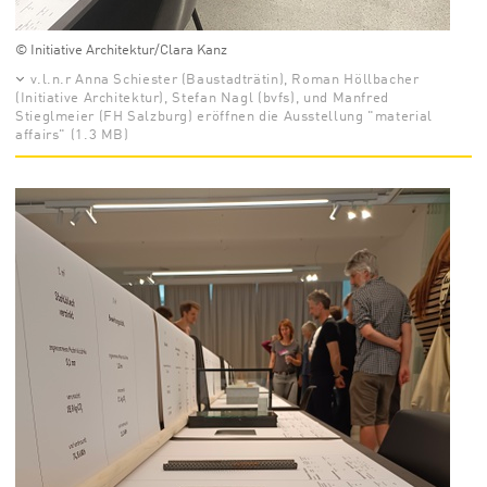
© Initiative Architektur/Clara Kanz
v.l.n.r Anna Schiester (Baustadträtin), Roman Höllbacher
(Initiative Architektur), Stefan Nagl (bvfs), und Manfred
Stieglmeier (FH Salzburg) eröffnen die Ausstellung "material
affairs" (1.3 MB)