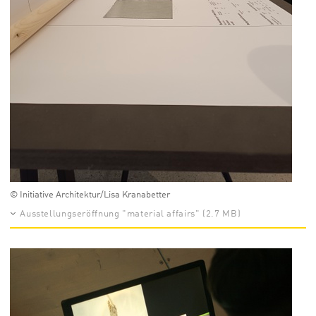
© Initiative Architektur/Lisa Kranabetter
Ausstellungseröffnung "material affairs" (2.7 MB)