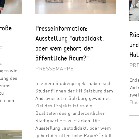
Große
Presseinformation:
Rüc
Ausstellung "autodidakt.
und
oder wem gehört der
E
Hol
öffentliche Raum?"
s
PR
PRESSEMAPPE
ngen wir
llung des
Ende
In einem Studienprojekt haben sich
seums
Vort
Student*innen der FH Salzburg dem
zu
zwei
Andräviertel in Salzburg gewidmet.
n nach
Flac
Ziel des Projekts ist es die
Qualitäten des gründerzeitlichen
Stadtquartiers zu stärken. Die
Ausstellung „autodidakt. oder wem
gehört der öffentliche Raum?“ stellt