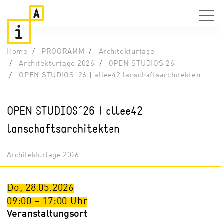
Home
PROGRAMM
Architekturtage
Architekturtage 2026
OPEN STUDIOS 26
OPEN STUDIOS´26 | allee42 lanschaftsarchitekten
OPEN STUDIOS´26 | allee42
lanschaftsarchitekten
Architekturtage 2026
Do, 28.05.2026
09:00
–
17:00
Uhr
Veranstaltungsort