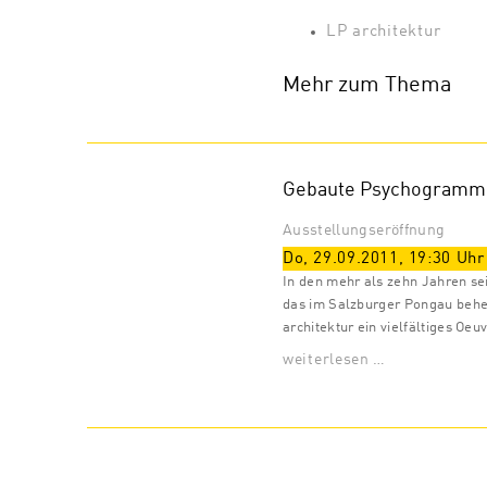
LP architektur
Mehr zum Thema
Gebaute Psychogramm
Ausstellungseröffnung
Do, 29.09.2011
,
19:30
Uhr
In den mehr als zehn Jahren se
das im Salzburger Pongau beh
architektur ein vielfältiges Oeu
weiterlesen …