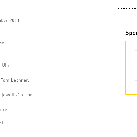
mber 2011
Spo
hr
4 Uhr
 Tom Lechner:
 jeweils 15 Uhr
om:
os