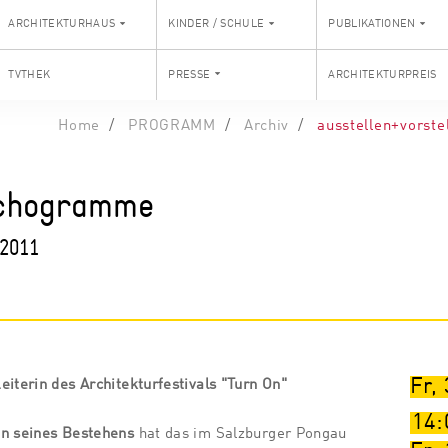
ARCHITEKTURHAUS
KINDER / SCHULE
PUBLIKATIONEN
TVTHEK
PRESSE
ARCHITEKTURPREIS
Home
PROGRAMM
Archiv
ausstellen+vorste
ychogramme
-2011
Fr,
eiterin des Architekturfestivals "Turn On"
14:
en seines Bestehens
hat das im Salzburger Pongau