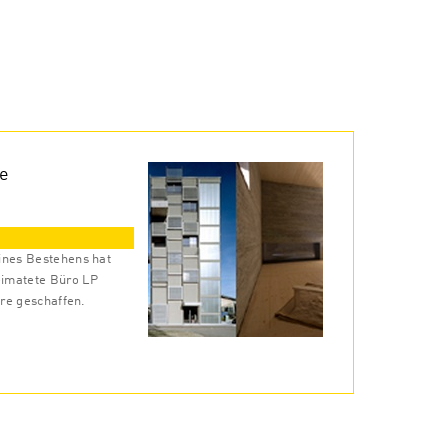
e
ines Bestehens hat
eimatete Büro LP
vre geschaffen.