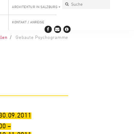
ARCHITEKTUR IN SALZBURG
KONTAKT / ANREISE
llen
Gebaute Psychogramme
 30.09.2011
00
–