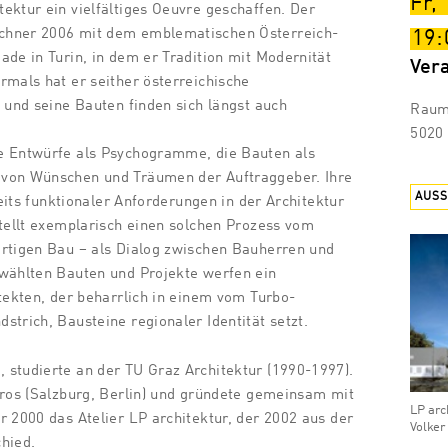
Fr,
ektur ein vielfältiges Oeuvre geschaffen. Der
chner 2006 mit dem emblematischen Österreich-
19:
ade in Turin, in dem er Tradition mit Modernität
Ver
rmals hat er seither österreichische
, und seine Bauten finden sich längst auch
Raum 
5020 
e Entwürfe als Psychogramme, die Bauten als
von Wünschen und Träumen der Auftraggeber. Ihre
AUS
nseits funktionaler Anforderungen in der Architektur
stellt exemplarisch einen solchen Prozess vom
ertigen Bau – als Dialog zwischen Bauherren und
ewählten Bauten und Projekte werfen ein
itekten, der beharrlich in einem vom Turbo-
strich, Bausteine regionaler Identität setzt.
 studierte an der TU Graz Architektur (1990-1997).
üros (Salzburg, Berlin) und gründete gemeinsam mit
LP arc
r 2000 das Atelier LP architektur, der 2002 aus der
Volker
hied.