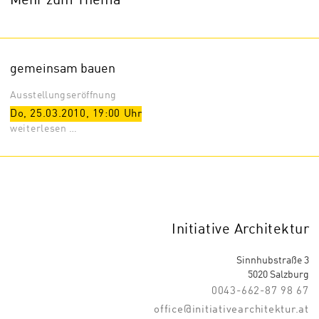
Mehr zum Thema
gemeinsam bauen
Ausstellungseröffnung
Do, 25.03.2010
,
19:00
Uhr
weiterlesen …
Initiative Architektur
Sinnhubstraße 3
5020 Salzburg
0043-662-87 98 67
office@initiativearchitektur.at