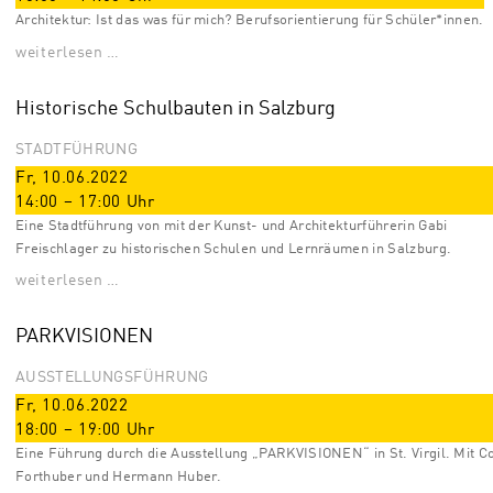
Architektur: Ist das was für mich? Berufsorientierung für Schüler*innen.
weiterlesen …
Historische Schulbauten in Salzburg
STADTFÜHRUNG
Fr, 10.06.2022
14:00
–
17:00
Uhr
Eine Stadtführung von mit der Kunst- und Architekturführerin Gabi
Freischlager zu historischen Schulen und Lernräumen in Salzburg.
weiterlesen …
PARKVISIONEN
AUSSTELLUNGSFÜHRUNG
Fr, 10.06.2022
18:00
–
19:00
Uhr
Eine Führung durch die Ausstellung „PARKVISIONEN“ in St. Virgil. Mit C
Forthuber und Hermann Huber.