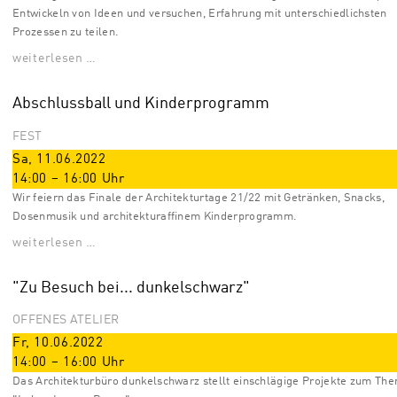
Entwickeln von Ideen und versuchen, Erfahrung mit unterschiedlichsten
Prozessen zu teilen.
weiterlesen …
Abschlussball und Kinderprogramm
FEST
Sa, 11.06.2022
14:00
–
16:00
Uhr
Wir feiern das Finale der Architekturtage 21/22 mit Getränken, Snacks,
Dosenmusik und architekturaffinem Kinderprogramm.
weiterlesen …
"Zu Besuch bei... dunkelschwarz"
OFFENES ATELIER
Fr, 10.06.2022
14:00
–
16:00
Uhr
Das Architekturbüro dunkelschwarz stellt einschlägige Projekte zum Th