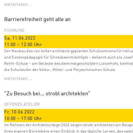
weiterlesen …
Barrierefreiheit geht alle an
FÜHRUNG
Sa, 11.06.2022
11:00
–
12:00
Uhr
Der Neubau des von kofler architects geplanten Schulzentrums für Inklu
und Sonderpädagogik für Sinnesbeeinträchtigte - bekannt auch als Josef
Rehrl-Schule - am Gelände des denkmalgeschützten Lürzerhofs, beinhal
die Schulstufen der Volks-, Mittel- und Polytechnischen Schule.
weiterlesen …
"Zu Besuch bei... strobl architekten"
OFFENES ATELIER
Fr, 10.06.2022
10:00
–
17:00
Uhr
Im Rahmen der Architekturtage 2022 zeigen strobl architekten am Beispi
ihres eigenen Bürolebens einen Einblick in das tägliche Lernen, das spiel