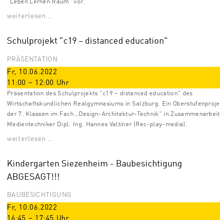
"Leben Lernen Raum" vor.
weiterlesen …
Schulprojekt "c19 – distanced education"
PRÄSENTATION
Fr, 10.06.2022
11:00
–
12:00
Uhr
Präsentation des Schulprojekts "c19 – distanced education" des
Wirtschaftskundlichen Realgymnasiums in Salzburg. Ein Oberstufenproje
der 7. Klassen im Fach „Design-Architektur-Technik" in Zusammenarbeit
Medientechniker Dipl. Ing. Hannes Valtiner (Rec-play-media).
weiterlesen …
Kindergarten Siezenheim - Baubesichtigung
ABGESAGT!!!
BAUBESICHTIGUNG
Fr, 10.06.2022
16:45
–
17:45
Uhr