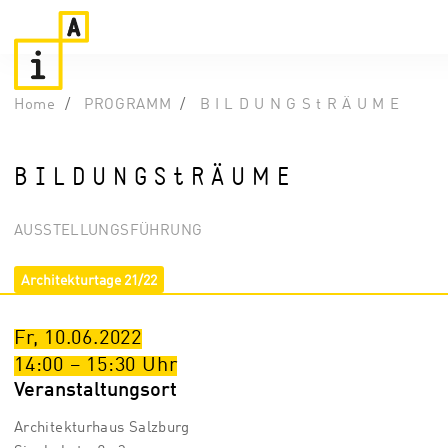
Home
PROGRAMM
B I L D U N G S t R Ä U M E
B I L D U N G S t R Ä U M E
AUSSTELLUNGSFÜHRUNG
Architekturtage 21/22
Fr, 10.06.2022
14:00
–
15:30
Uhr
Veranstaltungsort
Architekturhaus Salzburg