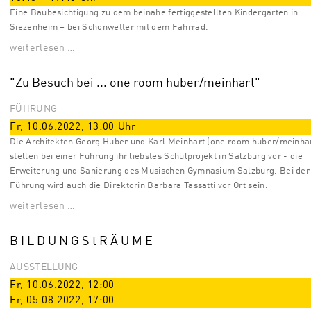
Eine Baubesichtigung zu dem beinahe fertiggestellten Kindergarten in
Siezenheim – bei Schönwetter mit dem Fahrrad.
weiterlesen …
"Zu Besuch bei ... one room huber/meinhart"
FÜHRUNG
Fr, 10.06.2022
,
13:00
Uhr
Die Architekten Georg Huber und Karl Meinhart (one room huber/meinhar
stellen bei einer Führung ihr liebstes Schulprojekt in Salzburg vor - die
Erweiterung und Sanierung des Musischen Gymnasium Salzburg. Bei der
Führung wird auch die Direktorin Barbara Tassatti vor Ort sein.
weiterlesen …
B I L D U N G S t R Ä U M E
AUSSTELLUNG
Fr, 10.06.2022
,
12:00
–
Fr, 05.08.2022
,
17:00