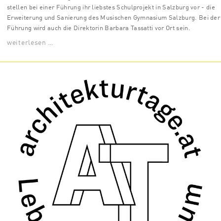
stellen bei einer Führung ihr liebstes Schulprojekt in Salzburg vor - die
Erweiterung und Sanierung des Musischen Gymnasium Salzburg. Bei der
Führung wird auch die Direktorin Barbara Tassatti vor Ort sein.
weiterlesen …