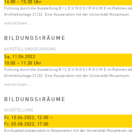
14:00
–
15:30
Uhr
Führung durch die Ausstellung B I L D U N G S t R Ä U M E im Rahmen d
Architekturtage 21/22. Eine Kooperation mit der Universität Mozarteum.
weiterlesen …
B I L D U N G S t R Ä U M E
AUSSTELLUNGSFÜHRUNG
Sa, 11.06.2022
10:00
–
11:30
Uhr
Führung durch die Ausstellung B I L D U N G S t R Ä U M E im Rahmen d
Architekturtage 21/22. Eine Kooperation mit der Universität Mozarteum.
weiterlesen …
B I L D U N G S t R Ä U M E
AUSSTELLUNG
Fr, 10.06.2022
,
12:00
–
Fr, 05.08.2022
,
17:00
Ein Ausstellungsprojekt in Kooperation mit der Universität Mozarteum, d