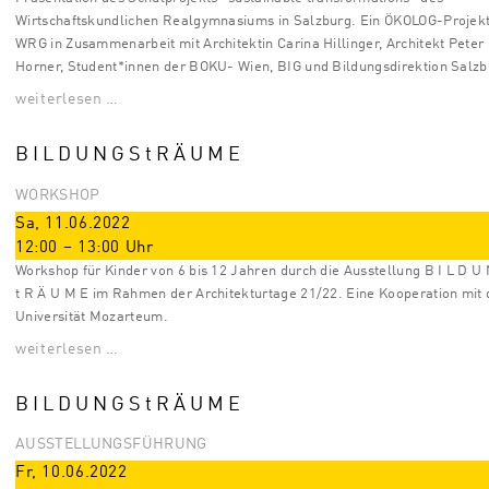
Wirtschaftskundlichen Realgymnasiums in Salzburg. Ein ÖKOLOG-Projek
WRG in Zusammenarbeit mit Architektin Carina Hillinger, Architekt Peter
Horner, Student*innen der BOKU- Wien, BIG und Bildungsdirektion Salzb
weiterlesen …
B I L D U N G S t R Ä U M E
WORKSHOP
Sa, 11.06.2022
12:00
–
13:00
Uhr
Workshop für Kinder von 6 bis 12 Jahren durch die Ausstellung B I L D U
t R Ä U M E im Rahmen der Architekturtage 21/22. Eine Kooperation mit 
Universität Mozarteum.
weiterlesen …
B I L D U N G S t R Ä U M E
AUSSTELLUNGSFÜHRUNG
Fr, 10.06.2022