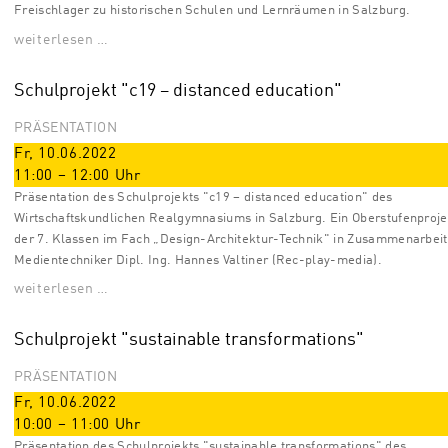
Freischlager zu historischen Schulen und Lernräumen in Salzburg.
weiterlesen …
Schulprojekt "c19 – distanced education"
PRÄSENTATION
Fr, 10.06.2022
11:00
–
12:00
Uhr
Präsentation des Schulprojekts "c19 – distanced education" des
Wirtschaftskundlichen Realgymnasiums in Salzburg. Ein Oberstufenproje
der 7. Klassen im Fach „Design-Architektur-Technik" in Zusammenarbeit
Medientechniker Dipl. Ing. Hannes Valtiner (Rec-play-media).
weiterlesen …
Schulprojekt "sustainable transformations"
PRÄSENTATION
Fr, 10.06.2022
10:00
–
11:00
Uhr
Präsentation des Schulprojekts "sustainable transformations" des