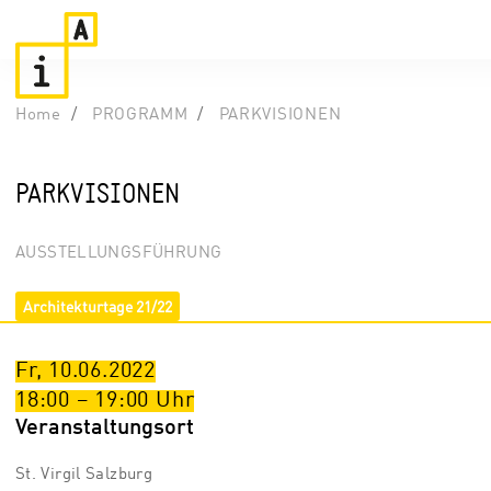
Home
PROGRAMM
PARKVISIONEN
PARKVISIONEN
AUSSTELLUNGSFÜHRUNG
Architekturtage 21/22
Fr, 10.06.2022
18:00
–
19:00
Uhr
Veranstaltungsort
St. Virgil Salzburg