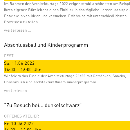
Im Rahmen der Architekturtage 2022 zeigen strobl architekten am Beispi
ihres eigenen Bürolebens einen Einblick in das tägliche Lernen, das spiel
Entwickeln von Ideen und versuchen, Erfahrung mit unterschiedlichsten
Prozessen zu teilen.
weiterlesen …
Abschlussball und Kinderprogramm
FEST
Sa, 11.06.2022
14:00
–
16:00
Uhr
Wir feiern das Finale der Architekturtage 21/22 mit Getränken, Snacks,
Dosenmusik und architekturaffinem Kinderprogramm.
weiterlesen …
"Zu Besuch bei... dunkelschwarz"
OFFENES ATELIER
Fr, 10.06.2022