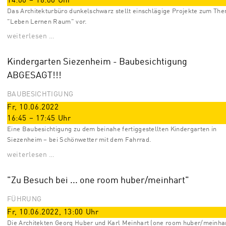
14:00
–
16:00
Uhr
Das Architekturbüro dunkelschwarz stellt einschlägige Projekte zum Th
"Leben Lernen Raum" vor.
weiterlesen …
Kindergarten Siezenheim - Baubesichtigung
ABGESAGT!!!
BAUBESICHTIGUNG
Fr, 10.06.2022
16:45
–
17:45
Uhr
Eine Baubesichtigung zu dem beinahe fertiggestellten Kindergarten in
Siezenheim – bei Schönwetter mit dem Fahrrad.
weiterlesen …
"Zu Besuch bei ... one room huber/meinhart"
FÜHRUNG
Fr, 10.06.2022
,
13:00
Uhr
Die Architekten Georg Huber und Karl Meinhart (one room huber/meinhar