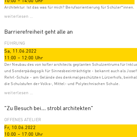
10:00
–
14:00
Uhr
Architektur: Ist das was für mich? Berufsorientierung für Schüler*innen.
weiterlesen …
Barrierefreiheit geht alle an
FÜHRUNG
Sa, 11.06.2022
11:00
–
12:00
Uhr
Der Neubau des von kofler architects geplanten Schulzentrums für Inklu
und Sonderpädagogik für Sinnesbeeinträchtigte - bekannt auch als Josef
Rehrl-Schule - am Gelände des denkmalgeschützten Lürzerhofs, beinhal
die Schulstufen der Volks-, Mittel- und Polytechnischen Schule.
weiterlesen …
"Zu Besuch bei... strobl architekten"
OFFENES ATELIER
Fr, 10.06.2022
10:00
–
17:00
Uhr