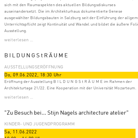
sich mit den Raumaspekten des aktuellen Bildungsdiskurses
auseinandersetzt. Die im Architekturhaus dokumentierte Genese
ausgewählter Bildungsbauten in Salzburg seit der Einführung der allge
Unterrichtspflicht zeigt Kontinuität und Wandel und bildet die äußere Foli
Ausstellung.
weiterlesen …
B I L D U N G S t R Ä U M E
AUSSTELLUNGSERÖFFNUNG
Do, 09.06.2022
,
18:30
Uhr
Eröffnung der Ausstellung B I L D U N G S t R Ä U M E im Rahmen der
Architekturtage 21/22. Eine Kooperation mit der Universität Mozarteum.
weiterlesen …
"Zu Besuch bei... Stijn Nagels architecture atelier"
KINDER- UND JUGENDPROGRAMM
Sa, 11.06.2022