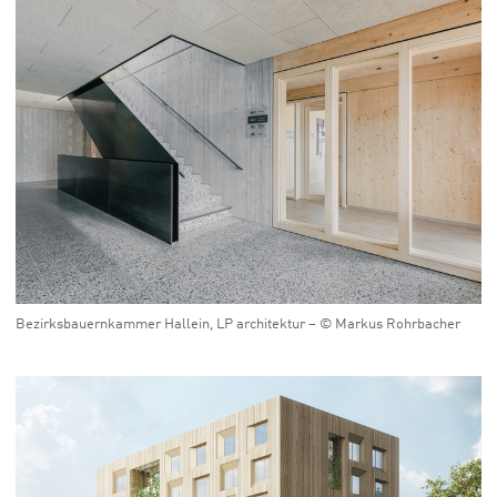
Bezirksbauernkammer Hallein, LP architektur – © Markus Rohrbacher