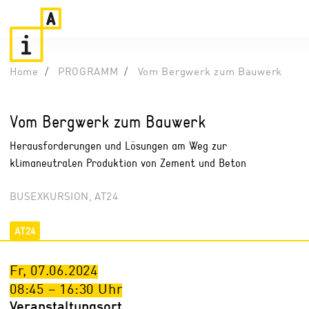
Home
PROGRAMM
Vom Bergwerk zum Bauwerk
Vom Bergwerk zum Bauwerk
Herausforderungen und Lösungen am Weg zur
klimaneutralen Produktion von Zement und Beton
BUSEXKURSION, AT24
AT24
Fr, 07.06.2024
08:45
–
16:30
Uhr
Veranstaltungsort