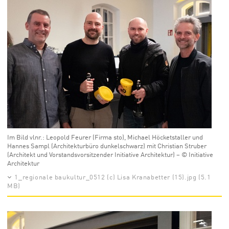
Im Bild vlnr.: Leopold Feurer (Firma sto), Michael Höcketstaller und
Hannes Sampl (Architekturbüro dunkelschwarz) mit Christian Struber
(Architekt und Vorstandsvorsitzender Initiative Architektur) – © Initiative
Architektur
1_regionale baukultur_0512 (c) Lisa Kranabetter (15).jpg (5.1
MB)