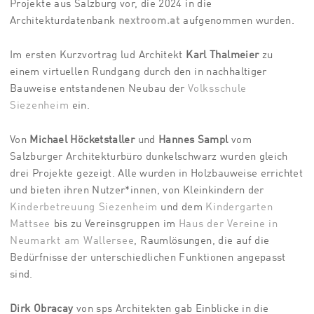
Projekte aus Salzburg vor, die 2024 in die
Architekturdatenbank
nextroom.at
aufgenommen wurden.
Im ersten Kurzvortrag lud Architekt
Karl Thalmeier
zu
einem virtuellen Rundgang durch den in nachhaltiger
Bauweise entstandenen Neubau der
Volksschule
Siezenheim
ein.
Von
Michael Höcketstaller
und
Han­nes Sampl
vom
Salzburger Architekturbüro dunkelschwarz wurden gleich
drei Projekte gezeigt. Alle wurden in Holzbauweise errichtet
und bieten ihren Nutzer*innen, von Kleinkindern der
Kinderbetreuung Siezenheim
und dem
Kindergarten
Mattsee
bis zu Vereinsgruppen im
Haus der Vereine in
Neumarkt am Wallersee
, Raumlösungen, die auf die
Bedürfnisse der unterschiedlichen Funktionen angepasst
sind.
Dirk Obracay
von sps Architekten gab Einblicke in die