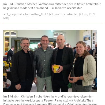
Im Bild: Christian Struber (Vorstandsvorsitzender der Initiative Architektur)
begrüßt und moderiert den Abend. – © Initiative Architektur
1_regionale baukultur_0512 (c) Lisa Kranabetter (2).jpg (1.3
MB)
Im Bild vlnr.: Christian Struber (Architekt und Vorstandsvorsitzender
Initiative Architektur), Leopold Feurer (Firma sto) mit Architekt Theo
Deutinger und Monique Leenders (Pädagogin) – © Initiative Architektur