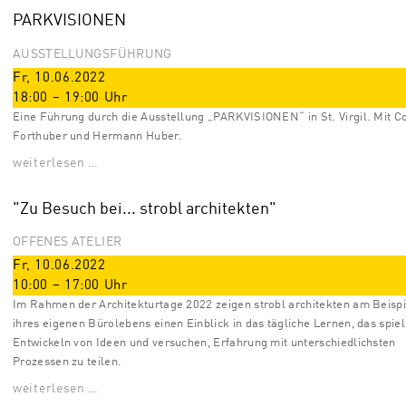
PARKVISIONEN
AUSSTELLUNGSFÜHRUNG
Fr, 10.06.2022
18:00
–
19:00
Uhr
Eine Führung durch die Ausstellung „PARKVISIONEN“ in St. Virgil. Mit C
Forthuber und Hermann Huber.
weiterlesen …
"Zu Besuch bei... strobl architekten"
OFFENES ATELIER
Fr, 10.06.2022
10:00
–
17:00
Uhr
Im Rahmen der Architekturtage 2022 zeigen strobl architekten am Beispi
ihres eigenen Bürolebens einen Einblick in das tägliche Lernen, das spiel
Entwickeln von Ideen und versuchen, Erfahrung mit unterschiedlichsten
Prozessen zu teilen.
weiterlesen …