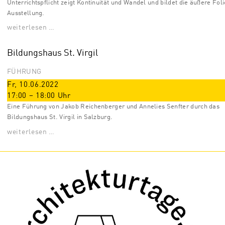
Unterrichtspflicht zeigt Kontinuität und Wandel und bildet die äußere Foli
Ausstellung.
weiterlesen …
Bildungshaus St. Virgil
FÜHRUNG
Fr, 10.06.2022
17:00
–
18:00
Uhr
Eine Führung von Jakob Reichenberger und Annelies Senfter durch das
Bildungshaus St. Virgil in Salzburg.
weiterlesen …