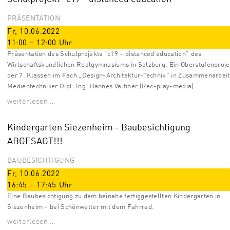
PRÄSENTATION
Fr, 10.06.2022
11:00
–
12:00
Uhr
Präsentation des Schulprojekts "c19 – distanced education" des
Wirtschaftskundlichen Realgymnasiums in Salzburg. Ein Oberstufenproje
der 7. Klassen im Fach „Design-Architektur-Technik" in Zusammenarbeit
Medientechniker Dipl. Ing. Hannes Valtiner (Rec-play-media).
weiterlesen …
Kindergarten Siezenheim - Baubesichtigung
ABGESAGT!!!
BAUBESICHTIGUNG
Fr, 10.06.2022
16:45
–
17:45
Uhr
Eine Baubesichtigung zu dem beinahe fertiggestellten Kindergarten in
Siezenheim – bei Schönwetter mit dem Fahrrad.
weiterlesen …