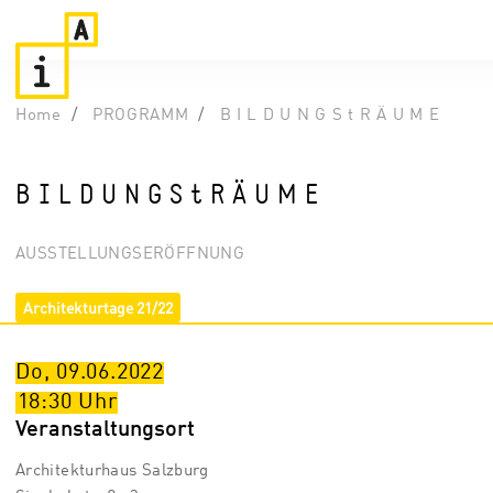
Home
PROGRAMM
B I L D U N G S t R Ä U M E
B I L D U N G S t R Ä U M E
AUSSTELLUNGSERÖFFNUNG
Architekturtage 21/22
Do, 09.06.2022
18:30
Uhr
Veranstaltungsort
Architekturhaus Salzburg