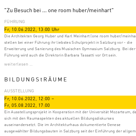
"Zu Besuch bei ... one room huber/meinhart"
FÜHRUNG
Fr, 10.06.2022
,
13:00
Uhr
Die Architekten Georg Huber und Karl Meinhart (one room huber/meinhar
stellen bei einer Führung ihr liebstes Schulprojekt in Salzburg vor - die
Erweiterung und Sanierung des Musischen Gymnasium Salzburg. Bei der
Führung wird auch die Direktorin Barbara Tassatti vor Ort sein.
weiterlesen …
B I L D U N G S t R Ä U M E
AUSSTELLUNG
Fr, 10.06.2022
,
12:00
–
Fr, 05.08.2022
,
17:00
Ein Ausstellungsprojekt in Kooperation mit der Universität Mozarteum, d
sich mit den Raumaspekten des aktuellen Bildungsdiskurses
auseinandersetzt. Die im Architekturhaus dokumentierte Genese
ausgewählter Bildungsbauten in Salzburg seit der Einführung der allge