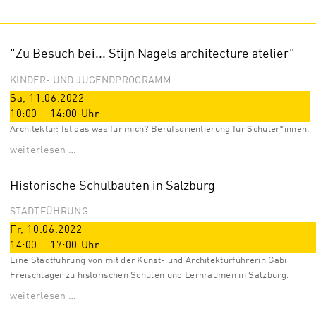
"Zu Besuch bei... Stijn Nagels architecture atelier"
KINDER- UND JUGENDPROGRAMM
Sa, 11.06.2022
10:00
–
14:00
Uhr
Architektur: Ist das was für mich? Berufsorientierung für Schüler*innen.
weiterlesen …
Historische Schulbauten in Salzburg
STADTFÜHRUNG
Fr, 10.06.2022
14:00
–
17:00
Uhr
Eine Stadtführung von mit der Kunst- und Architekturführerin Gabi
Freischlager zu historischen Schulen und Lernräumen in Salzburg.
weiterlesen …