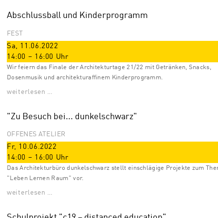
Abschlussball und Kinderprogramm
FEST
Sa, 11.06.2022
14:00
–
16:00
Uhr
Wir feiern das Finale der Architekturtage 21/22 mit Getränken, Snacks,
Dosenmusik und architekturaffinem Kinderprogramm.
weiterlesen …
"Zu Besuch bei... dunkelschwarz"
OFFENES ATELIER
Fr, 10.06.2022
14:00
–
16:00
Uhr
Das Architekturbüro dunkelschwarz stellt einschlägige Projekte zum Th
"Leben Lernen Raum" vor.
weiterlesen …
Schulprojekt "c19 – distanced education"