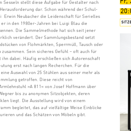
Fr,
 Sesseln stellt diese Aufgabe für Gestalter nach
e Herausforderung dar. Schon während der Schul-
20:
i Erwin Neubacher die Leidenschaft für Serielles
SITZ
 er in den 1980er-Jahren bei Luigi Blau die
 kennen. Die Sammelmethode hat sich seit jener
irklich verändert. Der Sammlungsbestand setzt
ndstücken von Flohmärkten, Sperrmüll, Tausch oder
n zusammen. Sein sicheres Gefühl – oft auch für
t ihn dabei. Häufig erschließen sich Autorenschaft
eutung erst nach langen Recherchen. Für die
 eine Auswahl von 25 Stühlen aus seiner mehr als
mlung getroffen. Diese reicht von
Armlehnstuhl »A 811« von Josef Hoffmann über
 Wegner bis zu anonymen Sitzobjekten, deren
len liegt. Die Ausstellung wird von einem
mm begleitet, das auf vielfältige Weise Einblicke
urieren und das Schätzen von Möbeln gibt.