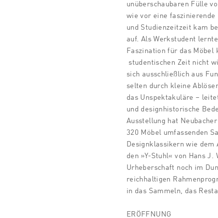
unüberschaubaren Fülle von
wie vor eine faszinierend
und Studienzeitzeit kam be
auf. Als Werkstudent lernte
Faszination für das Möbel
studentischen Zeit nicht w
sich ausschließlich aus Fu
selten durch kleine Ablöse
das Unspektakuläre – leite
und designhistorische Bed
Ausstellung hat Neubacher
320 Möbel umfassenden Sam
Designklassikern wie dem 
den »Y-Stuhl« von Hans J.
Urheberschaft noch im Dunk
reichhaltigen Rahmenprogra
in das Sammeln, das Resta
ERÖFFNUNG