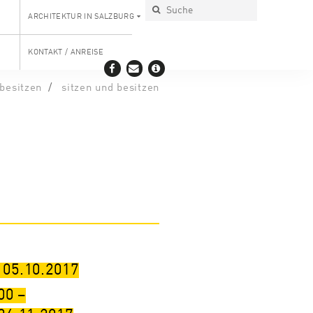
ARCHITEKTUR IN SALZBURG
KONTAKT / ANREISE
 besitzen
sitzen und besitzen
 05.10.2017
00
–