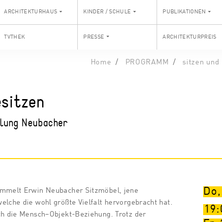
ARCHITEKTURHAUS
KINDER / SCHULE
PUBLIKATIONEN
TVTHEK
PRESSE
ARCHITEKTURPREIS
Home
PROGRAMM
sitzen und
esitzen
lung Neubacher
Do,
ammelt Erwin Neubacher Sitzmöbel, jene
elche die wohl größte Vielfalt hervorgebracht hat.
19:
ch die Mensch–Objekt-Beziehung. Trotz der