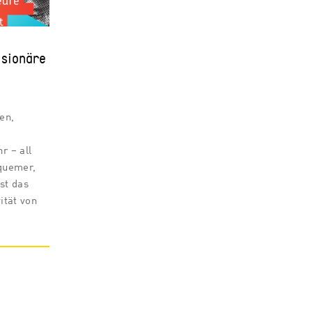
isionäre
en,
r – all
quemer,
st das
ität von