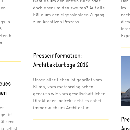
 +
Geht es um den ersten Blick oder
Der 
den
doch eher um den zweiten? Auf alle
im L
Fälle um den eigensinnigen Zugang
nach
gs in
zum kreativen Prozess.
dies
6
inte
zten 5
Expe
en
Presseinformation:
Architekturtage 2019
Unser aller Leben ist geprägt vom
eues
Klima, vom meteorologischen
men
genauso wie vom gesellschaftlichen.
Direkt oder indirekt geht es dabei
es
immer auch um Architektur.
ge, ist
Pre
Während
Aus
ja selbst