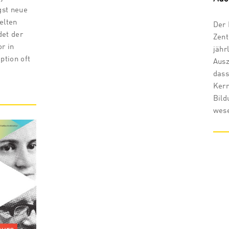
gst neue
elten
Der 
det der
Zent
r in
jähr
ption oft
Ausz
dass
Ker
Bild
wese