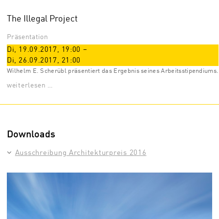
The Illegal Project
Präsentation
Di, 19.09.2017
,
19:00
–
Di, 26.09.2017
,
21:00
Wilhelm E. Scherübl präsentiert das Ergebnis seines Arbeitsstipendiums.
weiterlesen …
Downloads
Ausschreibung Architekturpreis 2016