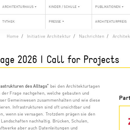
ARCHITEKTURHAUS
KINDER / SCHULE
PUBLIKATIONEN
TVTHEK
PRESSE
ARCHITEKTURPREIS
Home
Initiative Architektur
Nachrichten
Architek
age 2026 | Call for Projects
rastrukturen des Alltags“
bei den Architekturtagen
n der Frage nachgehen, welche gebauten und
Par
unser Gemeinwesen zusammenhalten und wie diese
eren. Infrastrukturen sind oft unsichtbar und
, wenn sie versagen. Trotzdem prägen sie den
 Landschaften nachhaltig. Brücken, Schulen,
aftwerke aber auch Datenleitungen und