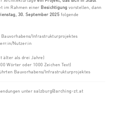
r Architekturtage
ein Projekt, das sich in Stadt
et im Rahmen einer
Besichtigung
vorstellen, dann
Dienstag, 30. September 2025
folgende
Bauvorhabens/Infrastrukturprojektes
err:in/Nutzer:in
t älter als drei Jahre)
00 Wörter oder 1000 Zeichen Text)
ührten Bauvorhabens/Infrastrukturprojektes
usendungen unter
salzburg@arching-zt.at