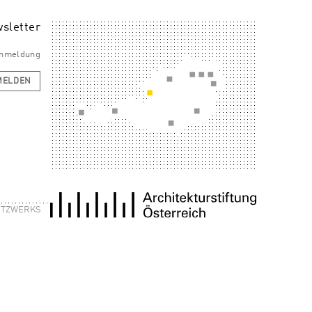
sletter
 Anmeldung
MELDEN
NETZWERKS