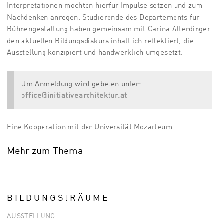
Interpretationen möchten hierfür Impulse setzen und zum
Nachdenken anregen. Studierende des Departements für
Bühnengestaltung haben gemeinsam mit Carina Alterdinger
den aktuellen Bildungsdiskurs inhaltlich reflektiert, die
Ausstellung konzipiert und handwerklich umgesetzt.
Um Anmeldung wird gebeten unter:
office@initiativearchitektur.at
Eine Kooperation mit der Universität Mozarteum.
Mehr zum Thema
B I L D U N G S t R Ä U M E
AUSSTELLUNG