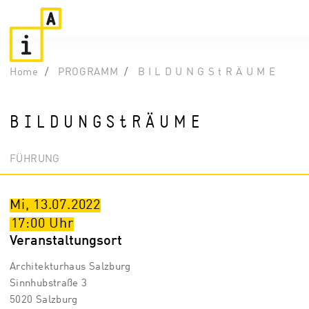
Home
PROGRAMM
B I L D U N G S t R Ä U M E
B I L D U N G S t R Ä U M E
FÜHRUNG
Mi, 13.07.2022
17:00
Uhr
Veranstaltungsort
Architekturhaus Salzburg
Sinnhubstraße 3
5020 Salzburg