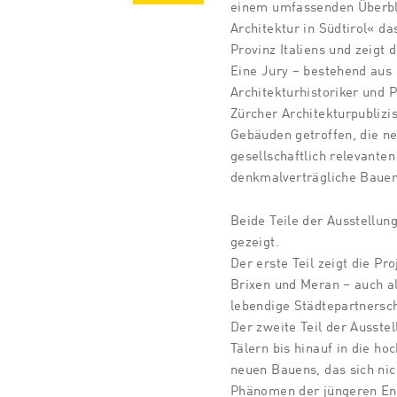
einem umfassenden Überbl
Architektur in Südtirol« da
Provinz Italiens und zeigt 
Eine Jury – bestehend aus
Architekturhistoriker und 
Zürcher Architekturpublizi
Gebäuden getroffen, die ne
gesellschaftlich relevante
denkmalverträgliche Bauen
Beide Teile der Ausstellu
gezeigt.
Der erste Teil zeigt die Pr
Brixen und Meran – auch al
lebendige Städtepartnersch
Der zweite Teil der Ausstel
Tälern bis hinauf in die ho
neuen Bauens, das sich nich
Phänomen der jüngeren Ent