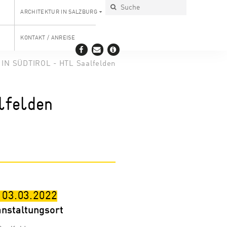
ARCHITEKTUR IN SALZBURG
KONTAKT / ANREISE
N SÜDTIROL - HTL Saalfelden
lfelden
 03.03.2022
anstaltungsort