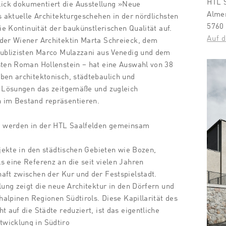
HTL 
ick dokumentiert die Ausstellung »Neue
Alme
s aktuelle Architekturgeschehen in der nördlichsten
5760
die Kontinuität der baukünstlerischen Qualität auf.
Auf d
 der Wiener Architektin Marta Schreieck, dem
Publizisten Marco Mulazzani aus Venedig und dem
sten Roman Hollenstein – hat eine Auswahl von 38
ben architektonisch, städtebaulich und
n Lösungen das zeitgemäße und zugleich
 im Bestand repräsentieren.
ng werden in der HTL Saalfelden gemeinsam
ojekte in den städtischen Gebieten wie Bozen,
s eine Referenz an die seit vielen Jahren
aft zwischen der Kur und der Festspielstadt.
lung zeigt die neue Architektur in den Dörfern und
chalpinen Regionen Südtirols. Diese Kapillarität des
t auf die Städte reduziert, ist das eigentliche
wicklung in Südtiro