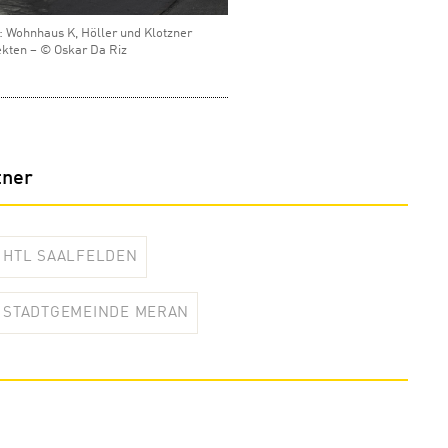
 Wohnhaus K, Höller und Klotzner
ekten – © Oskar Da Riz
tner
HTL SAALFELDEN
STADTGEMEINDE MERAN