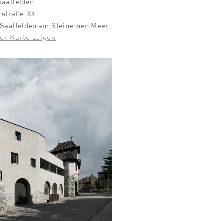
Saalfelden
rstraße 33
 Saalfelden am Steinernen Meer
er Karte zeigen