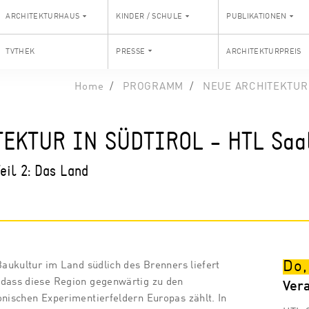
ARCHITEKTURHAUS
KINDER / SCHULE
PUBLIKATIONEN
TVTHEK
PRESSE
ARCHITEKTURPREIS
Home
PROGRAMM
NEUE ARCHITEKTUR I
EKTUR IN SÜDTIROL - HTL Saa
Teil 2: Das Land
Do,
Baukultur im Land südlich des Brenners liefert
 dass diese Region gegenwärtig zu den
Ver
onischen Experimentierfeldern Europas zählt. In