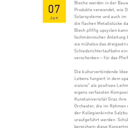
Bleche werden in der Bauwi
07
Produkte verwendet, wie 
Solarsysteme und auch im
Jun
die flachen Metallstücke d
Blech pfiffig upcyclen kan
fachmännischer Anleitung b
sie mühelos das dreigestr
Schiedsrichterlaufbahn ein
verschenken – für das Pfei
Die kulturverbindende Idee 
Lebens fungiert in dem sp
visions“ als positives Leit
eigens verfassten Komposi
Kunstuniversität Graz ihre
Orchester, die im Rahmen 
der Kollegienkirche Salzb
uraufgeführt werden. Sch
bereichern diese Konzertmus