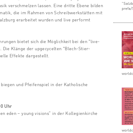
"Salzb
sik verschmelzen lassen. Eine dritte Ebene bilden
prefa/
matik, die im Rahmen von Schreibwerkstätten mit
lzburg erarbeitet wurden und live performt
rungen bietet sich die Möglichkeit bei den "live-
n. Die Klänge der upgecycelten "Blech-Stier-
elle Effekte dargestellt.
world
 biegen und Pfeifenspiel in der Katholische
00 Uhr
en eden – young visions“ in der Kollegienkirche
world