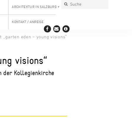
ARCHITEKTUR IN SALZBURG
KONTAKT / ANREISE
kt „garten eden – young visions“
ng visions“
 der Kollegienkirche