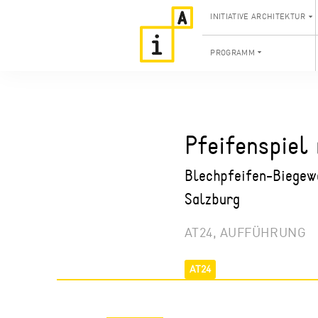
INITIATIVE ARCHITEKTUR
PROGRAMM
Pfeifenspiel
Blechpfeifen-Biegewo
Salzburg
AT24, AUFFÜHRUNG
AT24