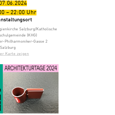
 07.06.2024
00
–
22:00
Uhr
anstaltungsort
gienkirche Salzburg/Katholische
schulgemeinde (KHG)
er-Philharmoniker-Gasse 2
 Salzburg
er Karte zeigen