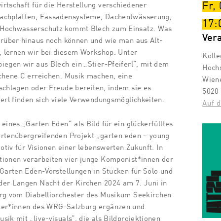
Fr,
rtschaft für die Herstellung verschiedener
Dachplatten, Fassadensysteme, Dachentwässerung,
17:
 Hochwasserschutz kommt Blech zum Einsatz. Was
Ver
arüber hinaus noch können und wie man aus Alt-
n, lernen wir bei diesem Workshop. Unter
Kolle
iegen wir aus Blech ein „Stier-Pfeiferl“, mit dem
Hoch
ichene C erreichen. Musik machen, eine
Wien
schlagen oder Freude bereiten, indem sie es
5020
ferl finden sich viele Verwendungsmöglichkeiten.
Auf d
eines „Garten Eden“ als Bild für ein glückerfülltes
artenübergreifenden Projekt „garten eden – young
motiv für Visionen einer lebenswerten Zukunft. In
tionen verarbeiten vier junge Komponist*innen der
 Garten Eden-Vorstellungen in Stücken für Solo und
der Langen Nacht der Kirchen 2024 am 7. Juni in
urg vom Diabelliorchester des Musikum Seekirchen
üler*innen des WRG-Salzburg ergänzen und
ik mit „live-visuals“, die als Bildprojektionen