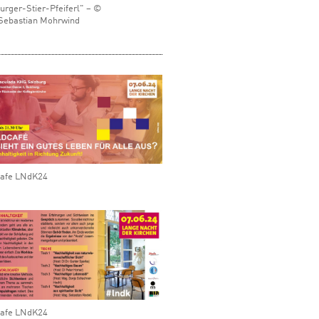
urger-Stier-Pfeiferl" – ©
Sebastian Mohrwind
cafe LNdK24
cafe LNdK24