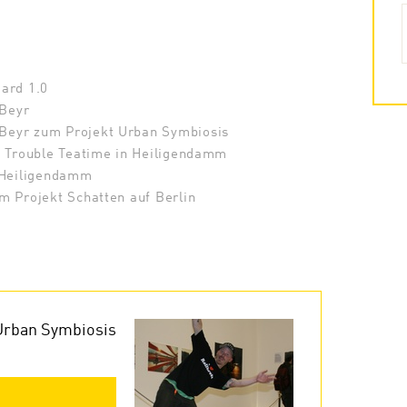
ard 1.0
Beyr
eyr zum Projekt Urban Symbiosis
t Trouble Teatime in Heiligendamm
n Heiligendamm
m Projekt Schatten auf Berlin
Urban Symbiosis