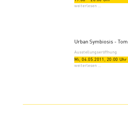
17:00
–
20:00
Uhr
weiterlesen …
Urban Symbiosis - Tom
Ausstellungseröffnung
Mi, 04.05.2011
,
20:00
Uhr
weiterlesen …