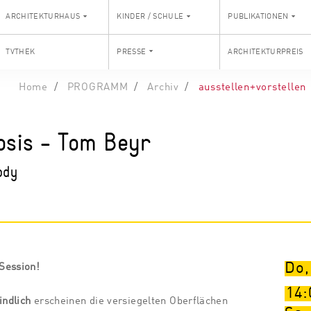
ARCHITEKTURHAUS
KINDER / SCHULE
PUBLIKATIONEN
TVTHEK
PRESSE
ARCHITEKTURPREIS
Home
PROGRAMM
Archiv
ausstellen+vorstellen
sis - Tom Beyr
ody
Do,
Session!
14:
indlich
erscheinen die versiegelten Oberflächen