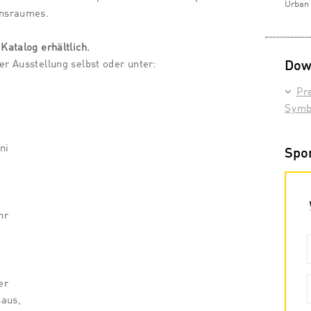
Urban 
nsraumes.
 Katalog erhältlich.
Dow
er Ausstellung selbst oder unter:
Pr
Symb
ni
Spo
hr
er
haus,