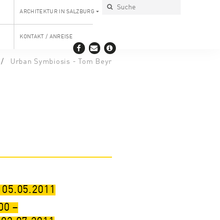
ARCHITEKTUR IN SALZBURG
KONTAKT / ANREISE
Urban Symbiosis - Tom Beyr
 05.05.2011
00
–