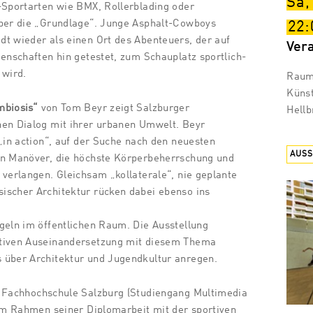
Sa,
-Sportarten wie BMX, Rollerblading oder
aber die „Grundlage“. Junge Asphalt-Cowboys
22:
t wieder als einen Ort des Abenteuers, der auf
Ver
genschaften hin getestet, zum Schauplatz sportlich-
 wird.
Raum 
Künst
mbiosis“
von Tom Beyr zeigt Salzburger
Hellb
hen Dialog mit ihrer urbanen Umwelt. Beyr
 „in action“, auf der Suche nach den neuesten
AUS
en Manöver, die höchste Körperbeherrschung und
 verlangen. Gleichsam „kollaterale“, nie geplante
ischer Architektur rücken dabei ebenso ins
geln im öffentlichen Raum. Die Ausstellung
ktiven Auseinandersetzung mit diesem Thema
 über Architektur und Jugendkultur anregen.
r Fachhochschule Salzburg (Studiengang Multimedia
 im Rahmen seiner Diplomarbeit mit der sportiven