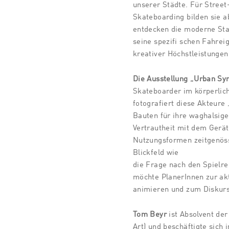
unserer Städte. Für Street
Skateboarding bilden sie 
entdecken die moderne Stad
seine spezifi schen Fahrei
kreativer Höchstleistungen
Die Ausstellung „Urban Sy
Skateboarder im körperlic
fotografiert diese Akteure
Bauten für ihre waghalsig
Vertrautheit mit dem Gerät
Nutzungsformen zeitgenöss
Blickfeld wie
die Frage nach den Spielre
möchte PlanerInnen zur a
animieren und zum Diskurs
Tom Beyr
ist Absolvent de
Art) und beschäftigte sich