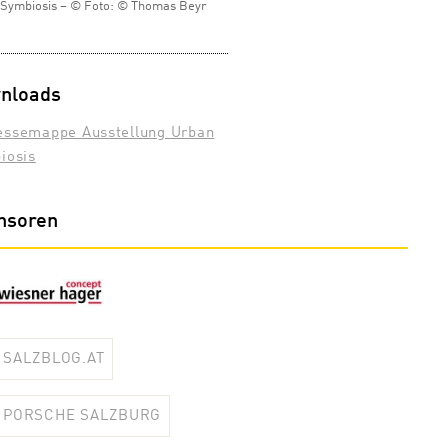
Symbiosis – © Foto: © Thomas Beyr
nloads
essemappe Ausstellung Urban
iosis
nsoren
SALZBLOG.AT
PORSCHE SALZBURG