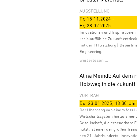
AUSSTELLUNG
Fr, 15.11.2024
–
Fr, 28.02.2025
Innovationen und Inspirationen 
kreislauffähige Zukunft entdec
mit der FH Salzburg | Departm
Engineering.
weiterlesen …
Alina Meindl: Auf dem r
Holzweg in die Zukunft
VORTRAG
Do, 23.01.2025
,
18:30
Uhr
Der Übergang von einem fossil-
Wirtschaftssystem hin zu einer 
Gesellschaft, die erneuerbare 
nutzt, ist einer der großen Tra
des 21. Jahrhunderts. Innovati