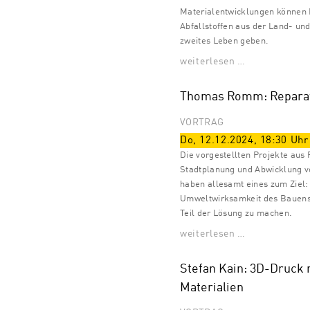
Materialentwicklungen können 
Abfallstoffen aus der Land- und
zweites Leben geben.
weiterlesen …
Thomas Romm: Reparat
VORTRAG
Do, 12.12.2024
,
18:30
Uhr
Die vorgestellten Projekte aus
Stadtplanung und Abwicklung v
haben allesamt eines zum Ziel:
Umweltwirksamkeit des Bauen
Teil der Lösung zu machen.
weiterlesen …
Stefan Kain: 3D-Druck 
Materialien