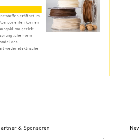
nststoffen eröffnet im
 Komponenten können
bungsklima gezielt
rsprüngliche Form
andel des
rt weder elektrische
Partner & Sponsoren
New