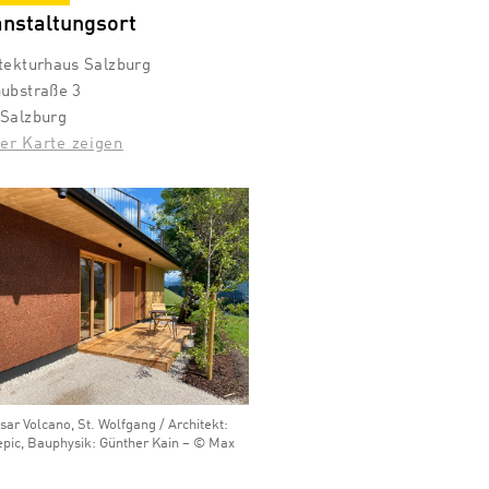
anstaltungsort
tekturhaus Salzburg
ubstraße 3
 Salzburg
er Karte zeigen
sar Volcano, St. Wolfgang / Architekt:
epic, Bauphysik: Günther Kain – © Max