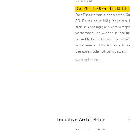
VORTRAG
Do, 28.11.2024
,
18:30
Uhr
Der Einsatz von biobasierten Ku
3D-Druck neue Möglichkeiten:
sich in Abhängigkeit vom Umge
verformen und wieder in ihre u
zurückkehren. Dieser Formenw
sogenannten 4D-Drucks erforde
Sensoren oder Stromquellen.
weiterlesen …
Initiative Architektur