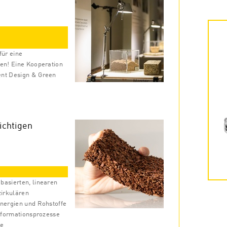
für eine
ken! Eine Kooperation
ent Design & Green
ichtigen
basierten, linearen
zirkulären
Energien und Rohstoffe
nsformationsprozesse
ve