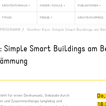
ARCHITEKTURHAUS
KINDER / SCHULE
PUBLIKATIONEN
TVTHEK
PRESSE
ARCHITEKTURPREIS
PROGRAMM
Günther Kain: Simple Smart Buildings am B
: Simple Smart Buildings am Be
dämmung
Do,
steht für einen Denkansatz, Gebäude durch
ien und Zusammenhänge langlebig und
18: