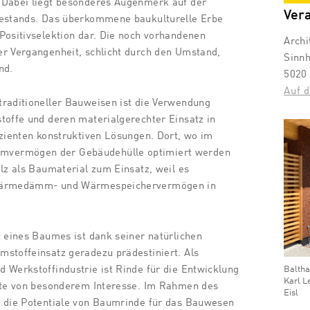
 Dabei liegt besonderes Augenmerk auf der
Ver
Bestands. Das überkommene baukulturelle Erbe
Positivselektion dar. Die noch vorhandenen
Archi
er Vergangenheit, schlicht durch den Umstand,
Sinnh
nd.
5020
Auf d
traditioneller Bauweisen ist die Verwendung
toffe und deren materialgerechter Einsatz in
izienten konstruktiven Lösungen. Dort, wo im
vermögen der Gebäudehülle optimiert werden
olz als Baumaterial zum Einsatz, weil es
 Wärmedämm- und Wärmespeichervermögen in
t eines Baumes ist dank seiner natürlichen
stoffeinsatz geradezu prädestiniert. Als
Baltha
 Werkstoffindustrie ist Rinde für die Entwicklung
Karl L
ukte von besonderem Interesse. Im Rahmen des
Eisl
n die Potentiale von Baumrinde für das Bauwesen