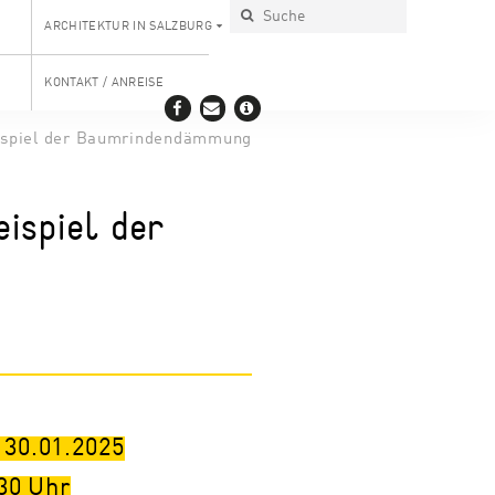
ARCHITEKTUR IN SALZBURG
KONTAKT / ANREISE
eispiel der Baumrindendämmung
ispiel der
 30.01.2025
30
Uhr