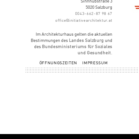
Sinnhubstraße 3
5020 Salzburg
0043-662-87 98 67
office@initiativearchitektur.at
Im Architekturhaus gelten die aktuellen
Bestimmungen des
Landes Salzburg
und
des
Bundesministeriums für Soziales
und Gesundheit
.
ÖFFNUNGSZEITEN
IMPRESSUM