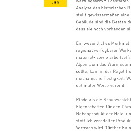
wartungsarm zu gestalten.
Jan
Analyse des historischen 
stellt gewissermaßen eine 
Gebäude sind die Besten d
dass sie noch vorhanden si
Ein wesentliches Merkmal 
regional verfügbarer Werks
material- sowie arbeitseff
Alpenraum das Wärmedämm
sollte, kam in der Regel H
mechanische Festigkeit,
optimaler Weise vereint.
Rinde als die Schutzschich
Eigenschaften für den Dämm
Nebenprodukt der Holz- und
stofflich veredelter Prod
Vortrags wird Günther Kai