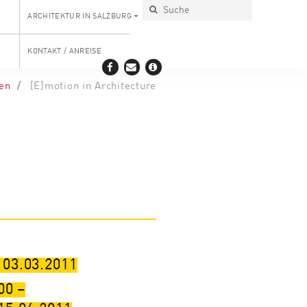
ARCHITEKTUR IN SALZBURG
KONTAKT / ANREISE
len
[E]motion in Architecture
 03.03.2011
00
–