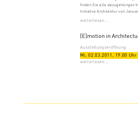
finden Sie alle dazugehörigen 
Initiative Architektur von Janua
weiterlesen …
[E]motion in Architectu
Ausstellungseröffnung
Mi, 02.03.2011
,
19:00
Uhr
weiterlesen …