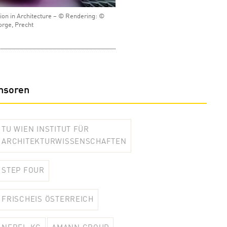
ion in Architecture – © Rendering: ©
rge, Precht
nsoren
TU WIEN INSTITUT FÜR
ARCHITEKTURWISSENSCHAFTEN
STEP FOUR
FRISCHEIS ÖSTERREICH