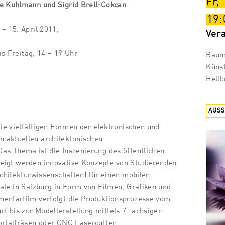
Fr,
te Kuhlmann und Sigrid Brell-Cokcan
19:
 – 15. April 2011,
Ver
is Freitag, 14 – 19 Uhr
Raum 
Künst
Hellb
AUS
die vielfältigen Formen der elektronischen und
 aktuellen architektonischen
as Thema ist die Inszenierung des öffentlichen
eigt werden innovative Konzepte von Studierenden
rchitekturwissenschaften) für einen mobilen
nale in Salzburg in Form von Filmen, Grafiken und
mentarfilm verfolgt die Produktionsprozesse vom
 bis zur Modellerstellung mittels 7- achsiger
ortalfräsen oder CNC Lasercutter.