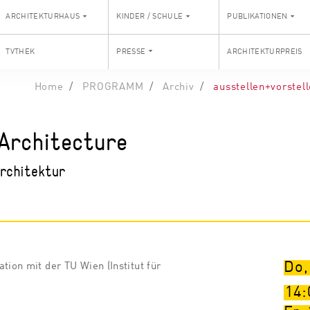
ARCHITEKTURHAUS
KINDER / SCHULE
PUBLIKATIONEN
TVTHEK
PRESSE
ARCHITEKTURPREIS
Home
PROGRAMM
Archiv
ausstellen+vorstel
 Architecture
rchitektur
Do,
tion mit der TU Wien (Institut für
14: