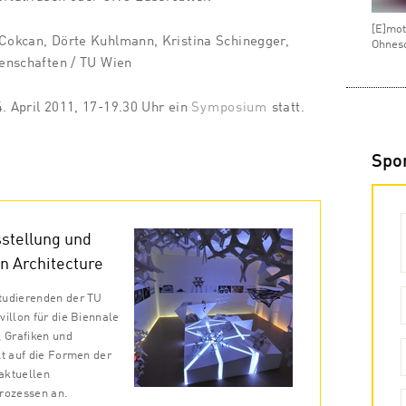
[E]mot
l-Cokcan, Dörte Kuhlmann, Kristina Schinegger,
Ohneso
senschaften / TU Wien
4. April 2011, 17-19.30 Uhr ein
Symposium
statt.
Spo
stellung und
n Architecture
tudierenden der TU
illon für die Biennale
, Grafiken und
lt auf die Formen der
aktuellen
prozessen an.