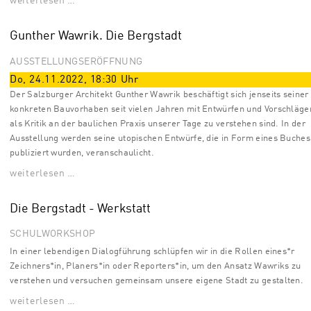
weiterlesen …
Gunther Wawrik. Die Bergstadt
AUSSTELLUNGSERÖFFNUNG
Do, 24.11.2022
,
18:30
Uhr
Der Salzburger Architekt Gunther Wawrik beschäftigt sich jenseits seiner
konkreten Bauvorhaben seit vielen Jahren mit Entwürfen und Vorschlägen
als Kritik an der baulichen Praxis unserer Tage zu verstehen sind. In der
Ausstellung werden seine utopischen Entwürfe, die in Form eines Buches
publiziert wurden, veranschaulicht.
weiterlesen …
Die Bergstadt - Werkstatt
SCHULWORKSHOP
In einer lebendigen Dialogführung schlüpfen wir in die Rollen eines*r
Zeichners*in, Planers*in oder Reporters*in, um den Ansatz Wawriks zu
verstehen und versuchen gemeinsam unsere eigene Stadt zu gestalten.
weiterlesen …