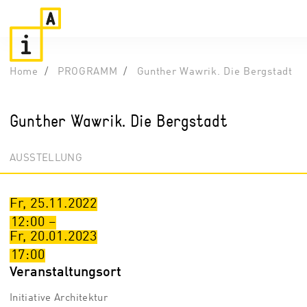
Home
PROGRAMM
Gunther Wawrik. Die Bergstadt
Gunther Wawrik. Die Bergstadt
AUSSTELLUNG
Fr, 25.11.2022
12:00
–
Fr, 20.01.2023
17:00
Veranstaltungsort
Initiative Architektur