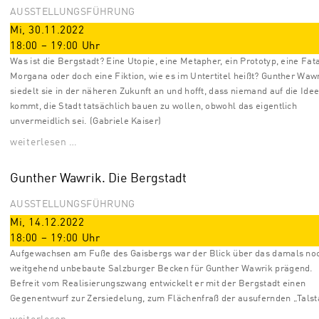
AUSSTELLUNGSFÜHRUNG
Mi, 30.11.2022
18:00
–
19:00
Uhr
Was ist die Bergstadt? Eine Utopie, eine Metapher, ein Prototyp, eine Fat
Morgana oder doch eine Fiktion, wie es im Untertitel heißt? Gunther Waw
siedelt sie in der näheren Zukunft an und hofft, dass niemand auf die Ide
kommt, die Stadt tatsächlich bauen zu wollen, obwohl das eigentlich
unvermeidlich sei. (Gabriele Kaiser)
weiterlesen …
Gunther Wawrik. Die Bergstadt
AUSSTELLUNGSFÜHRUNG
Mi, 14.12.2022
18:00
–
19:00
Uhr
Aufgewachsen am Fuße des Gaisbergs war der Blick über das damals no
weitgehend unbebaute Salzburger Becken für Gunther Wawrik prägend.
Befreit vom Realisierungszwang entwickelt er mit der Bergstadt einen
Gegenentwurf zur Zersiedelung, zum Flächenfraß der ausufernden „Talst