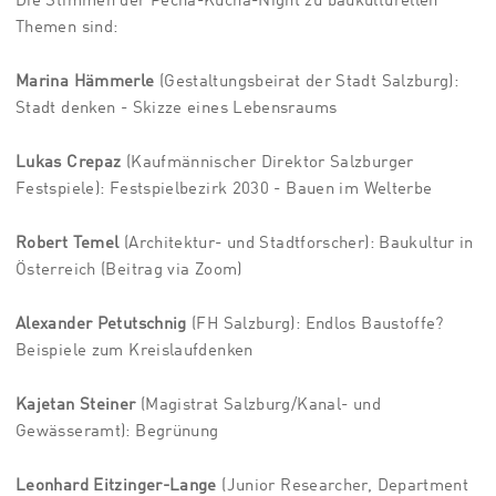
Die Stimmen der Pecha-Kucha-Night zu baukulturellen
Themen sind:
Marina Hämmerle
(Gestaltungsbeirat der Stadt Salzburg):
Stadt denken - Skizze eines Lebensraums
Lukas Crepaz
(Kaufmännischer Direktor Salzburger
Festspiele): Festspielbezirk 2030 - Bauen im Welterbe
Robert Temel
(
Architektur- und Stadtforscher)
: Baukultur in
Österreich (Beitrag via Zoom)
Alexander Petutschnig
(FH Salzburg):
Endlos Baustoffe?
Beispiele zum Kreislaufdenken
Kajetan Steiner
(Magistrat Salzburg/Kanal- und
Gewässeramt): Begrünung
Leonhard Eitzinger-Lange
(Junior Researcher, Department