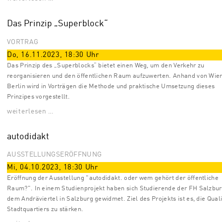
Das Prinzip „Superblock“
VORTRAG
Do, 16.11.2023
,
18:30
Uhr
Das Prinzip des „Superblocks“ bietet einen Weg, um den Verkehr zu
reorganisieren und den öffentlichen Raum aufzuwerten. Anhand von Wie
Berlin wird in Vorträgen die Methode und praktische Umsetzung dieses
Prinzipes vorgestellt.
weiterlesen …
autodidakt
AUSSTELLUNGSERÖFFNUNG
Mi, 04.10.2023
,
18:30
Uhr
Eröffnung der Ausstellung "autodidakt. oder wem gehört der öffentliche
Raum?". In einem Studienprojekt haben sich Studierende der FH Salzbu
dem Andräviertel in Salzburg gewidmet. Ziel des Projekts ist es, die Qual
Stadtquartiers zu stärken.