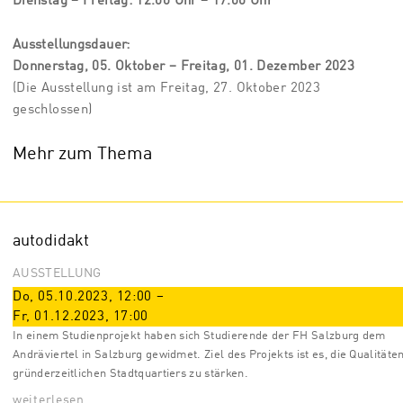
Dienstag – Freitag: 12.00 Uhr – 17.00 Uhr
Ausstellungsdauer:
Donnerstag, 05. Oktober – Freitag, 01. Dezember 2023
(Die Ausstellung ist am Freitag, 27. Oktober 2023
geschlossen)
Mehr zum Thema
autodidakt
AUSSTELLUNG
Do, 05.10.2023
,
12:00
–
Fr, 01.12.2023
,
17:00
In einem Studienprojekt haben sich Studierende der FH Salzburg dem
Andräviertel in Salzburg gewidmet. Ziel des Projekts ist es, die Qualitäte
gründerzeitlichen Stadtquartiers zu stärken.
weiterlesen …