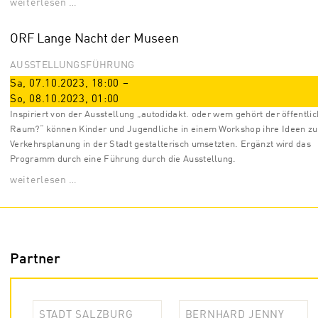
weiterlesen …
ORF Lange Nacht der Museen
AUSSTELLUNGSFÜHRUNG
Sa, 07.10.2023
,
18:00
–
So, 08.10.2023
,
01:00
Inspiriert von der Ausstellung „autodidakt. oder wem gehört der öffentli
Raum?“ können Kinder und Jugendliche in einem Workshop ihre Ideen zu
Verkehrsplanung in der Stadt gestalterisch umsetzten. Ergänzt wird das
Programm durch eine Führung durch die Ausstellung.
weiterlesen …
Partner
STADT SALZBURG
BERNHARD JENNY